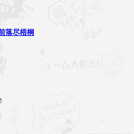
庭前落尽梧桐
吧