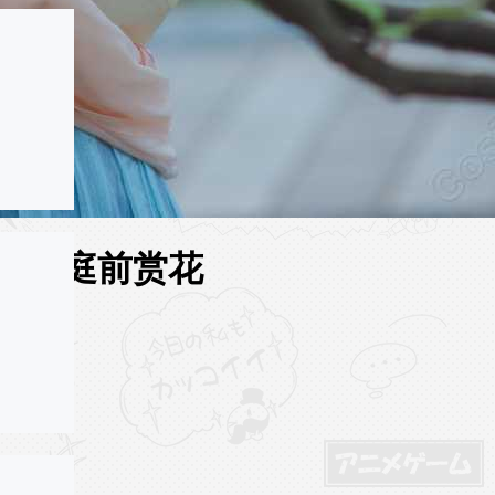
年静坐庭前赏花