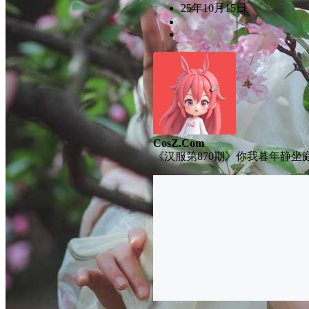
25年10月15日
CosZ.Com
《汉服第870期》你我暮年静坐