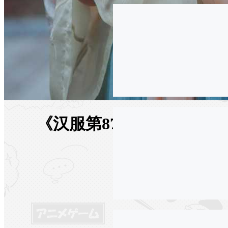
《汉服第870期》你我暮