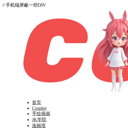
// 手机端屏蔽一些DIV
首页
Cosplay
手绘插画
JK学院
洛丽塔