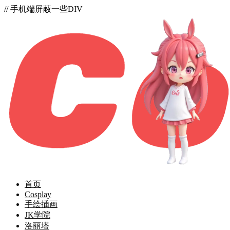
// 手机端屏蔽一些DIV
首页
Cosplay
手绘插画
JK学院
洛丽塔