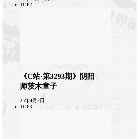
TOP2
《C站·第3293期》阴阳
师茨木童子
25年4月2日
TOP3