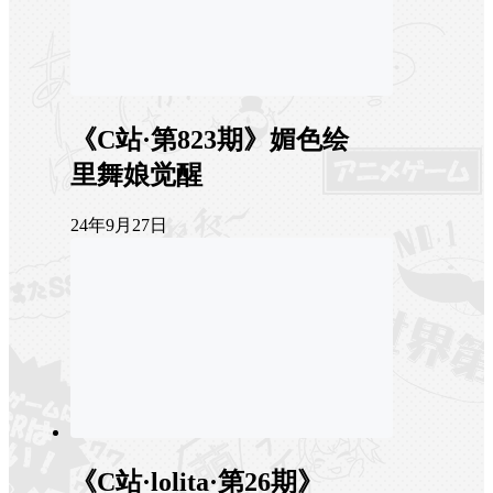
《C站·第823期》媚色绘
里舞娘觉醒
24年9月27日
《C站·lolita·第26期》