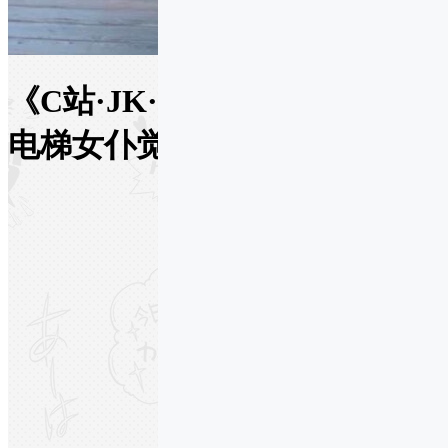
《C站·JK·第304期》love live
电梯女仆觉醒