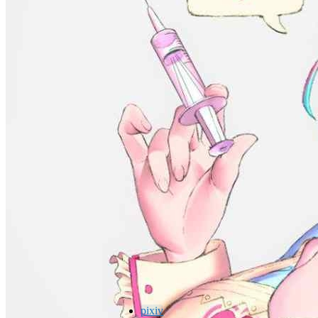
pixiv