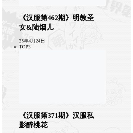
《汉服第462期》明教圣
女&陆烟儿
25年4月24日
TOP3
《汉服第371期》汉服私
影醉桃花