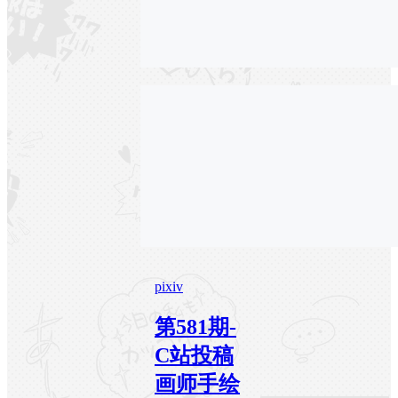
pixiv
第581期-
C站投稿
画师手绘