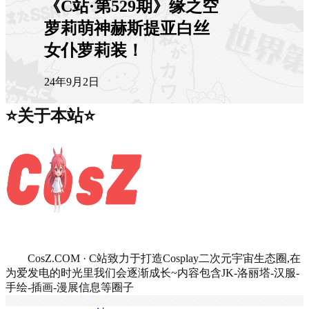
《C站·第529期》缘之空
萝莉萌神赫斯提亚白丝
女仆萝莉装！
24年9月2日
⭐关于本站⭐
CosZ.COM · C站致力于打造Cosplay二次元宇宙生态圈,在
为爱发电的时光里我们会逐渐成长~内容包含JK-洛丽塔-汉服-
手绘-插画-漫展信息等圈子