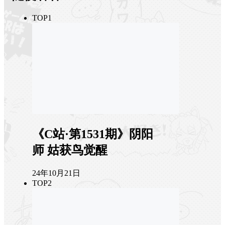
TOP1
《C站·第1531期》阴阳
师 姑获鸟觉醒
24年10月21日
TOP2