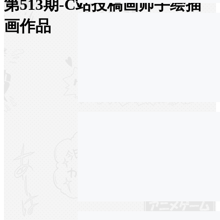
第513期-C站投稿画师手绘插
画作品