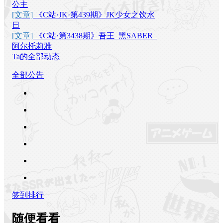
公主
[文章]
《C站·JK·第439期》JK少女之饮水
日
[文章]
《C站·第3438期》吾王_黑SABER_
阿尔托莉雅
Ta的全部动态
全部公告
签到排行
随便看看