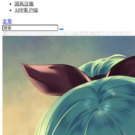
国风汉服
APP客户端
文章