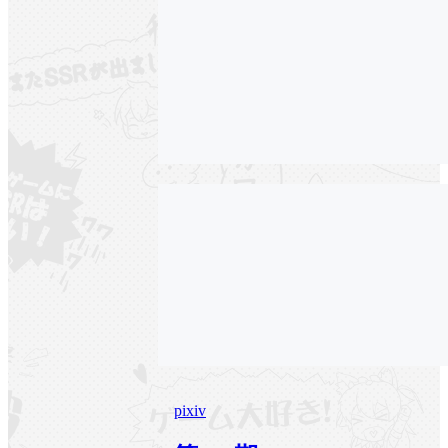
pixiv