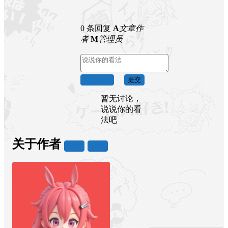
0 条回复
A
文章作
者
M
管理员
取消回复
提交
暂无讨论，
说说你的看
法吧
关于作者
关注
私信