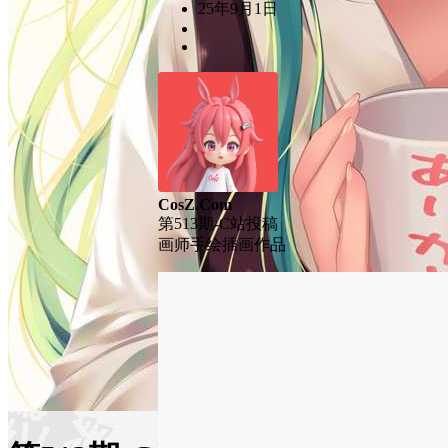
25年9月1日
CosZ.Com
第513期-C站投稿
画师手绘插画作品