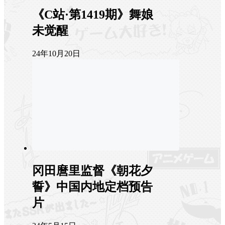
《C站·第1419期》舞娘
未觉醒
24年10月20日
冈田麿里监督《朝花夕
誓》中国内地定档预告
片