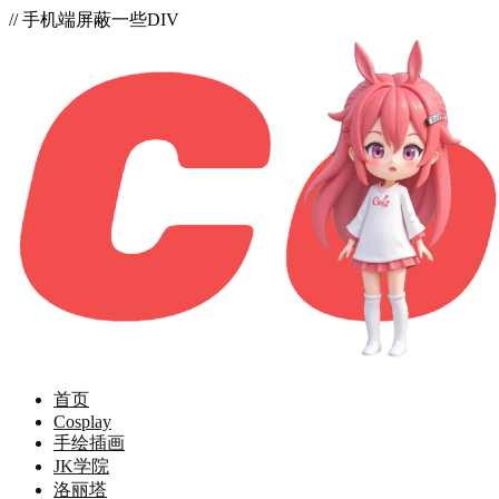
// 手机端屏蔽一些DIV
首页
Cosplay
手绘插画
JK学院
洛丽塔