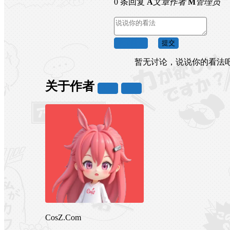
0 条回复
A
文章作者
M
管理员
取消回复
提交
暂无讨论，说说你的看法
关于作者
关注
私信
CosZ.Com