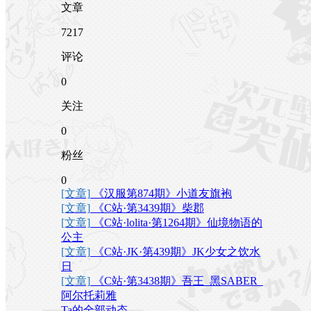
文章
7217
评论
0
关注
0
粉丝
0
[文章]
《汉服第874期》小道友旗袍
[文章]
《C站·第3439期》柴郡
[文章]
《C站·lolita·第1264期》仙境物语的
公主
[文章]
《C站·JK·第439期》JK少女之饮水
日
[文章]
《C站·第3438期》吾王_黑SABER_
阿尔托莉雅
Ta的全部动态