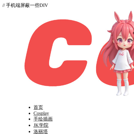
// 手机端屏蔽一些DIV
首页
Cosplay
手绘插画
JK学院
洛丽塔