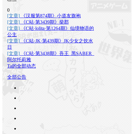
0
[文章]
《汉服第874期》小道友旗袍
[文章]
《C站·第3439期》柴郡
[文章]
《C站·lolita·第1264期》仙境物语的
公主
[文章]
《C站·JK·第439期》JK少女之饮水
日
[文章]
《C站·第3438期》吾王_黑SABER_
阿尔托莉雅
Ta的全部动态
全部公告