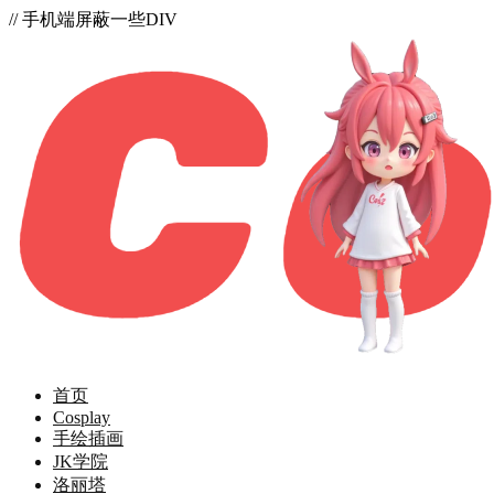
// 手机端屏蔽一些DIV
首页
Cosplay
手绘插画
JK学院
洛丽塔