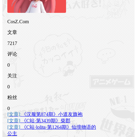
CosZ.Com
文章
7217
评论
0
关注
0
粉丝
0
[文章]
《汉服第874期》小道友旗袍
[文章]
《C站·第3439期》柴郡
[文章]
《C站·lolita·第1264期》仙境物语的
公主