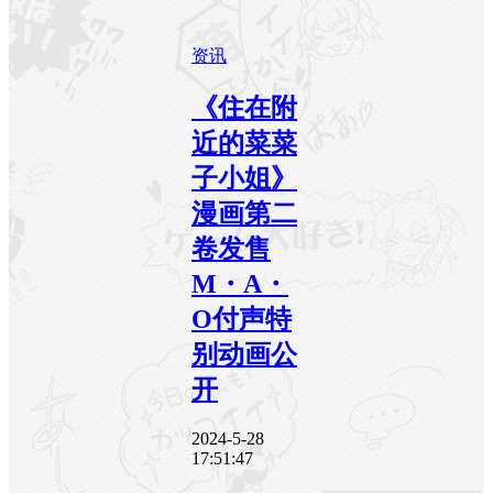
资讯
《住在附
近的菜菜
子小姐》
漫画第二
卷发售
M・A・
O付声特
别动画公
开
2024-5-28
17:51:47