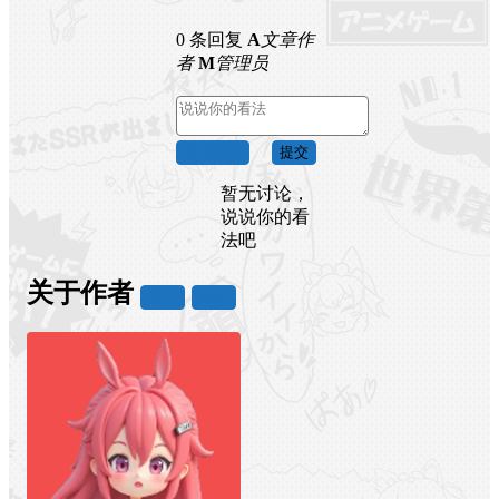
0 条回复
A
文章作
者
M
管理员
取消回复
提交
暂无讨论，
说说你的看
法吧
关于作者
关注
私信