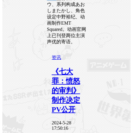
ウ、系列构成あお
しまたかし、角色
设定中野裕纪、动
画制作EMT
Squared。动画官网
上已刊登两位主演
声优的寄语。
资讯
《七大
罪：愤怒
的审判》
制作决定
PV公开
2024-5-28
17:50:16