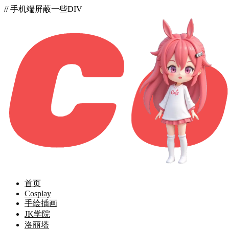
// 手机端屏蔽一些DIV
首页
Cosplay
手绘插画
JK学院
洛丽塔