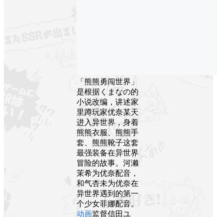
「熊熊勇闯世界」
是根据くまなの的
小说改编，讲述家
里蹲玩家优奈某天
进入异世界，身着
熊熊衣服、熊熊手
套、熊熊靴子这套
最强装备在异世界
冒险的故事。河濑
茉希为优奈配音，
和气杏未为优奈在
异世界遇到的第一
个少女菲娜配音。
动画
监督信田ユ