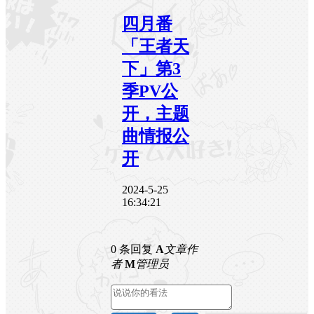
四月番
「王者天
下」第3
季PV公
开，主题
曲情报公
开
2024-5-25
16:34:21
0 条回复
A
文章作
者
M
管理员