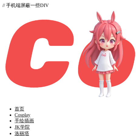
// 手机端屏蔽一些DIV
首页
Cosplay
手绘插画
JK学院
洛丽塔