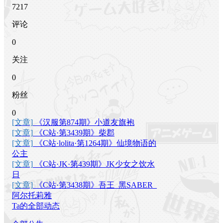
7217
评论
0
关注
0
粉丝
0
[文章]
《汉服第874期》小道友旗袍
[文章]
《C站·第3439期》柴郡
[文章]
《C站·lolita·第1264期》仙境物语的
公主
[文章]
《C站·JK·第439期》JK少女之饮水
日
[文章]
《C站·第3438期》吾王_黑SABER_
阿尔托莉雅
Ta的全部动态