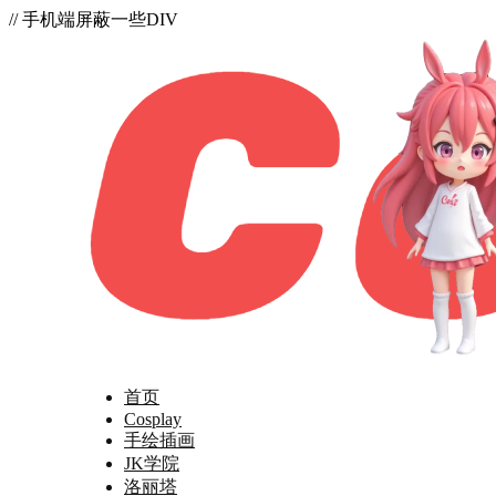
// 手机端屏蔽一些DIV
首页
Cosplay
手绘插画
JK学院
洛丽塔