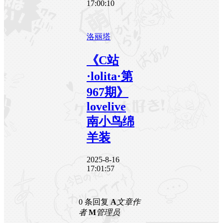
17:00:10
洛丽塔
《C站
·lolita·第
967期》
lovelive
南小鸟绵
羊装
2025-8-16
17:01:57
0 条回复
A
文章作
者
M
管理员