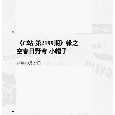
《C站·第2199期》缘之
空春日野穹 小帽子
24年10月27日