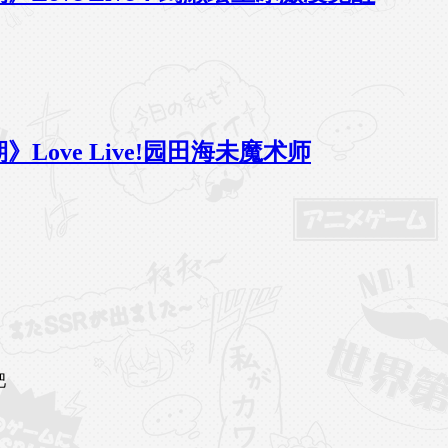
34期》Love Live!园田海未魔术师
吧