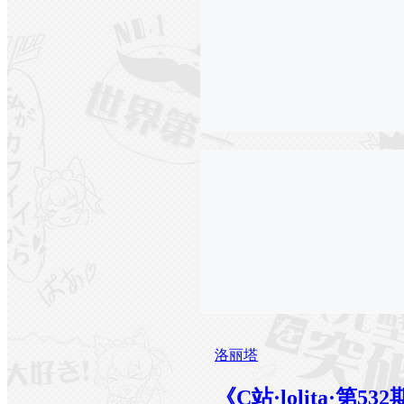
洛丽塔
《C站·lolita·第