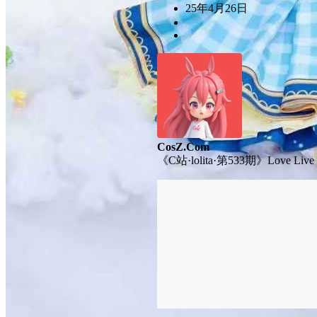
25年4月26日
CosZ.Com
《C站·lolita·第533期》Love