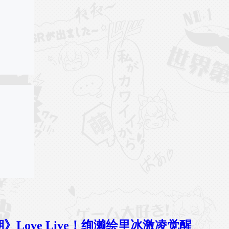
532期》Love Live！绚濑绘里冰激凌觉醒