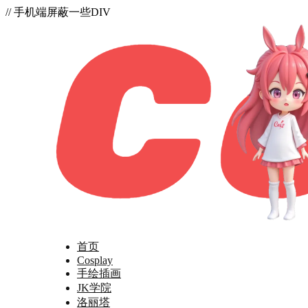
// 手机端屏蔽一些DIV
首页
Cosplay
手绘插画
JK学院
洛丽塔