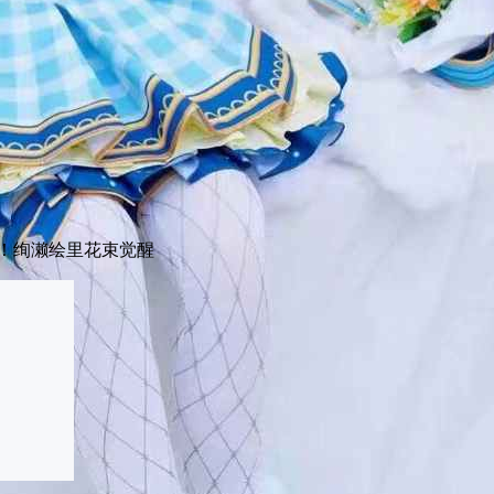
 Live！绚濑绘里花束觉醒