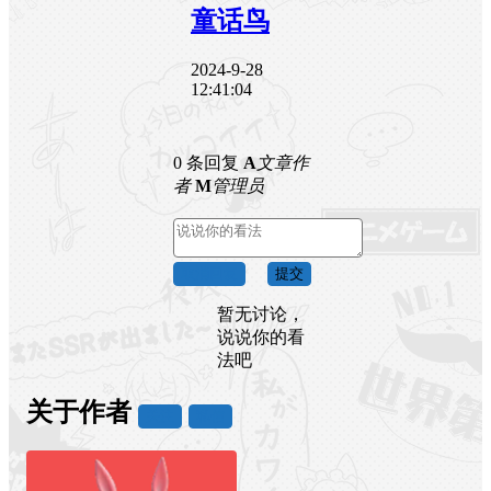
童话鸟
2024-9-28
12:41:04
0 条回复
A
文章作
者
M
管理员
取消回复
提交
暂无讨论，
说说你的看
法吧
关于作者
关注
私信