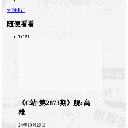
签到排行
随便看看
TOP1
《C站·第2873期》舰c高
雄
24年10月29日