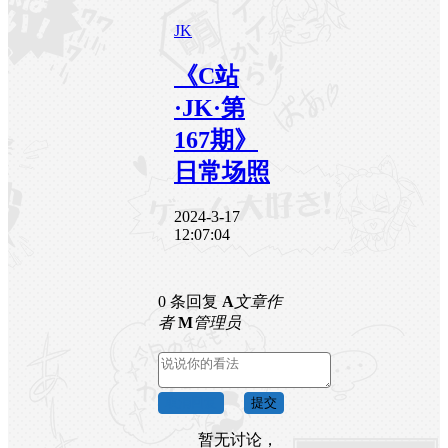
JK
《C站
·JK·第
167期》
日常场照
2024-3-17
12:07:04
0 条回复
A
文章作
者
M
管理员
取消回复
提交
暂无讨论，