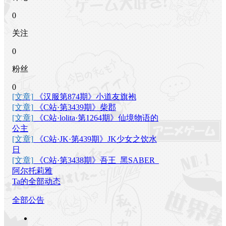
0
关注
0
粉丝
0
[文章]
《汉服第874期》小道友旗袍
[文章]
《C站·第3439期》柴郡
[文章]
《C站·lolita·第1264期》仙境物语的
公主
[文章]
《C站·JK·第439期》JK少女之饮水
日
[文章]
《C站·第3438期》吾王_黑SABER_
阿尔托莉雅
Ta的全部动态
全部公告