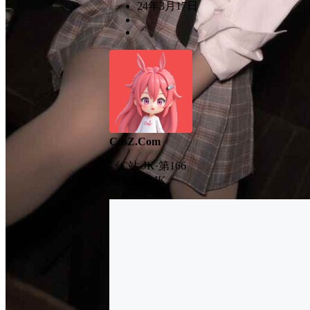
24年3月17日
CosZ.Com
《C站·JK·第166
期》日常JK