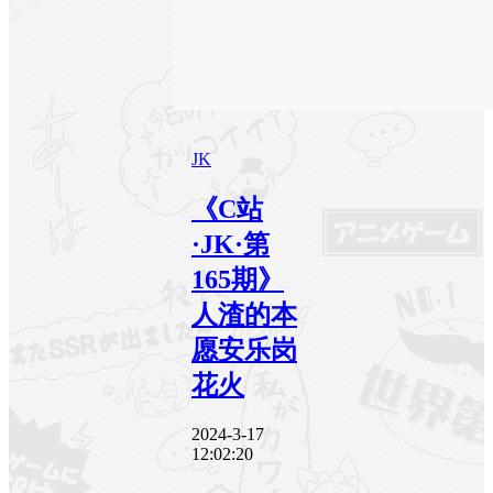
JK
《C站
·JK·第
165期》
人渣的本
愿安乐岗
花火
2024-3-17
12:02:20