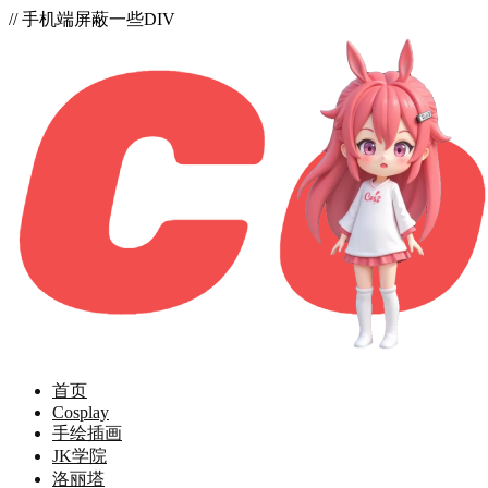
// 手机端屏蔽一些DIV
首页
Cosplay
手绘插画
JK学院
洛丽塔