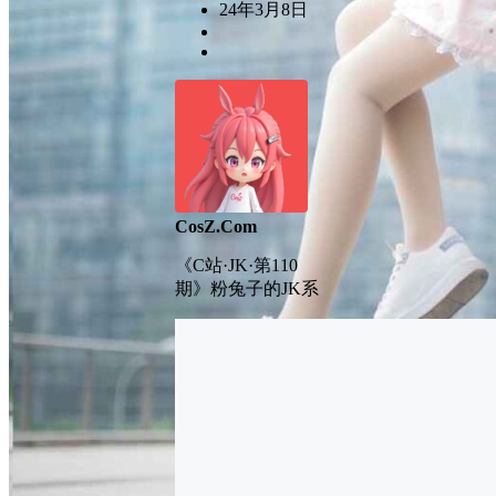
24年3月8日
CosZ.Com
《C站·JK·第110
期》粉兔子的JK系