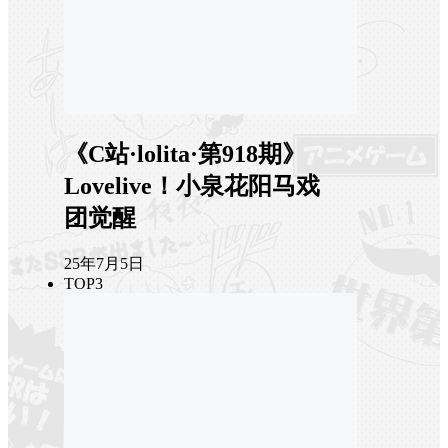
《C站·lolita·第918期》
Lovelive！小泉花阳马戏
团觉醒
25年7月5日
TOP3