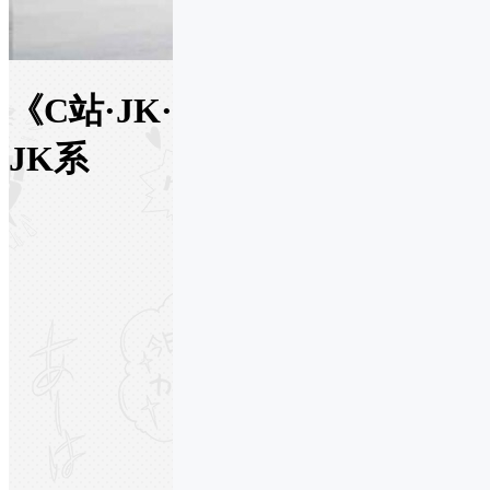
《C站·JK·第110期》粉兔子的
JK系