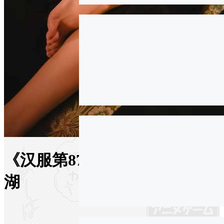
《汉服第873期》一千零一个江
湖