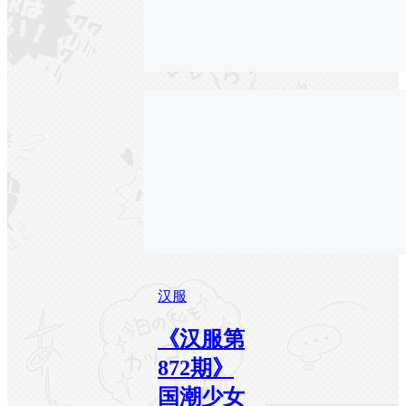
汉服
《汉服第
872期》
国潮少女