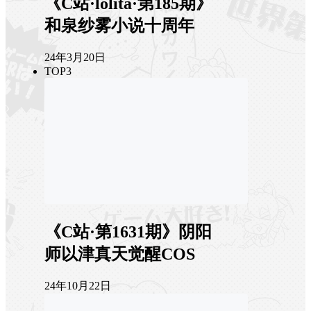
《C站·lolita·第185期》
和泉纱雾小说十周年
24年3月20日
TOP3
《C站·第1631期》阴阳
师以津真天觉醒COS
24年10月22日