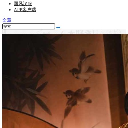
国风汉服
APP客户端
文章