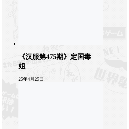
《汉服第475期》定国毒
姐
25年4月25日