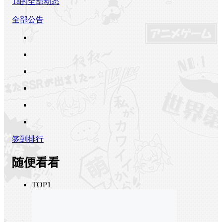
Ta的全部动态
全部公告
签到排行
随便看看
TOP1