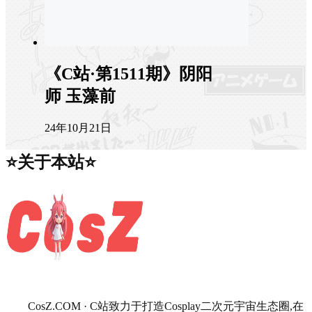
《C站·第1511期》阴阳
师 玉藻前
24年10月21日
⭐关于本站⭐
CosZ.COM · C站致力于打造Cosplay二次元宇宙生态圈,在