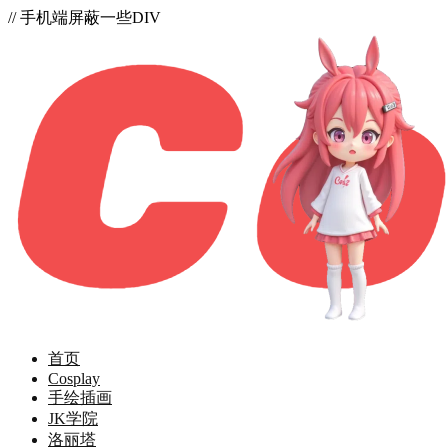
// 手机端屏蔽一些DIV
首页
Cosplay
手绘插画
JK学院
洛丽塔