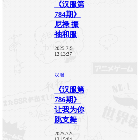
《汉服第
784期》
尼禄 振
袖和服
2025-7-5
13:13:37
汉服
《汉服第
786期》
让我为你
跳支舞
2025-7-5
13:15:04