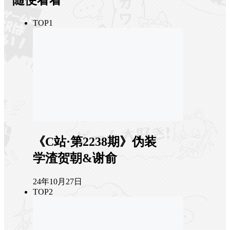
随便看看
TOP1
《C站·第2238期》伪装
学渣贺朝&谢俞
24年10月27日
TOP2