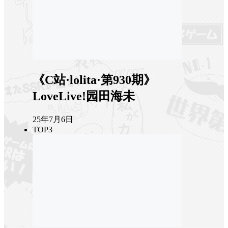
《C站·lolita·第930期》
LoveLive!园田海未
25年7月6日
TOP3