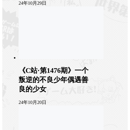
24年10月29日
《C站·第1476期》一个
叛逆的不良少年偶遇善
良的少女
24年10月20日