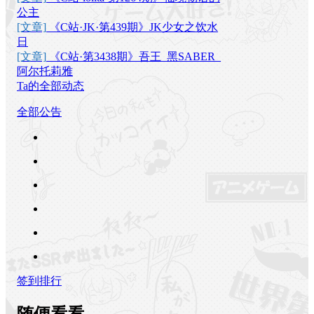
公主
[文章]
《C站·JK·第439期》JK少女之饮水
日
[文章]
《C站·第3438期》吾王_黑SABER_
阿尔托莉雅
Ta的全部动态
全部公告
签到排行