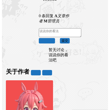
0 条回复
A
文章作
者
M
管理员
取消回复
提交
暂无讨论，
说说你的看
法吧
关于作者
关注
私信