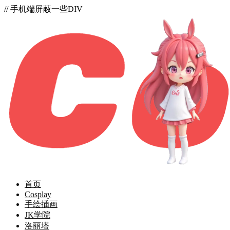
// 手机端屏蔽一些DIV
首页
Cosplay
手绘插画
JK学院
洛丽塔