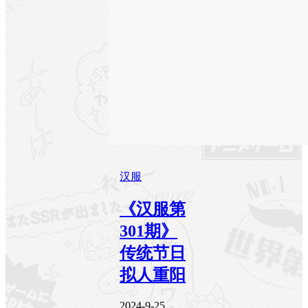
汉服
《汉服第
301期》
传统节日
拟人重阳
2024-9-25