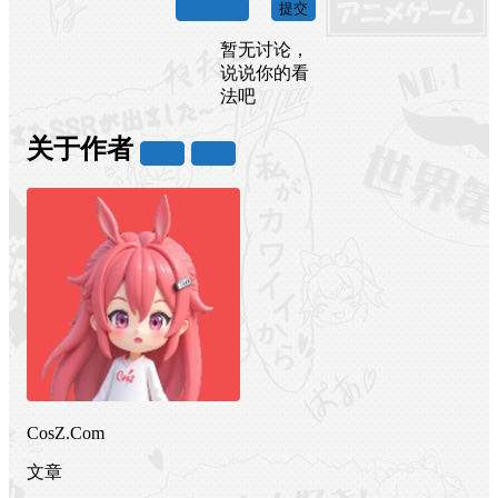
取消回复
提交
暂无讨论，
说说你的看
法吧
关于作者
关注
私信
CosZ.Com
文章