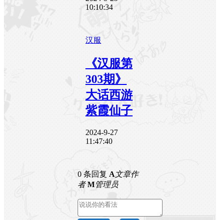
10:10:34
汉服
《汉服第
303期》
大话西游
紫霞仙子
2024-9-27
11:47:40
0 条回复
A
文章作
者
M
管理员