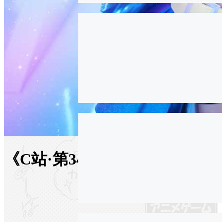
《C站·第3419期》电音打歌服