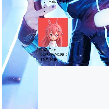
25年5月31日
CosZ.Com
《C站·第3419期》
电音打歌服