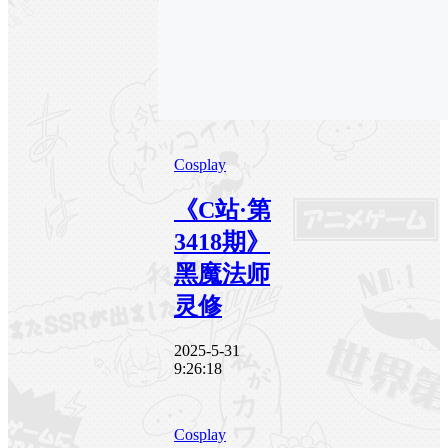
Cosplay
《C站·第
3418期》
黑魔法师
灵修
2025-5-31
9:26:18
Cosplay