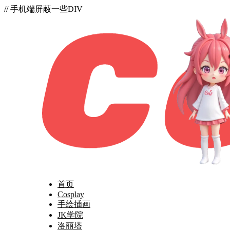
// 手机端屏蔽一些DIV
首页
Cosplay
手绘插画
JK学院
洛丽塔