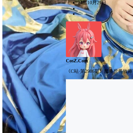
24年10月29日
CosZ.Com
《C站·第2986期》魔兽世界牧师