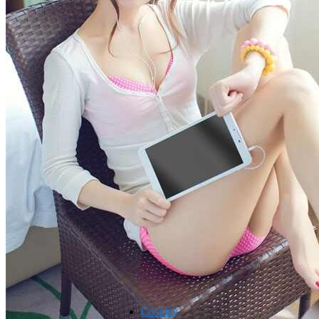
Cosplay