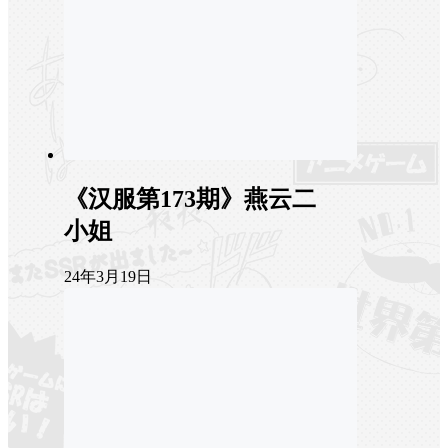
《汉服第173期》燕云二
小姐
24年3月19日