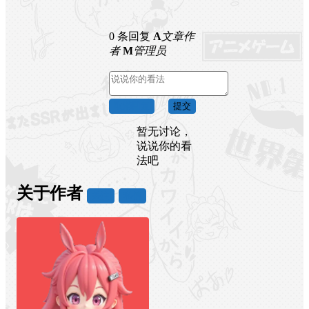
0 条回复
A
文章作
者
M
管理员
取消回复
提交
暂无讨论，
说说你的看
法吧
关于作者
关注
私信