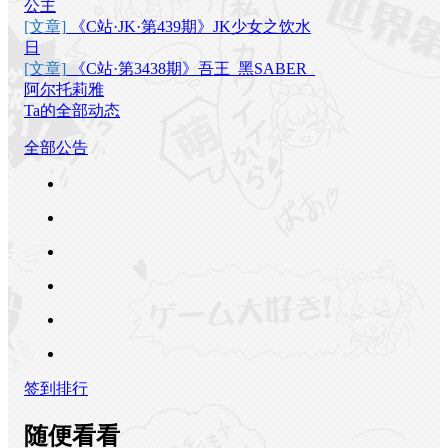
公主
[文章]
《C站·JK·第439期》JK少女之饮水
日
[文章]
《C站·第3438期》吾王_黑SABER_
阿尔托莉雅
Ta的全部动态
全部公告
签到排行
随便看看