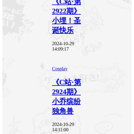
《C站·第
2922期》
小埋！圣
诞快乐
2024-10-29
14:09:17
Cosplay
《C站·第
2924期》
小乔缤纷
独角兽
2024-10-29
14:11:00