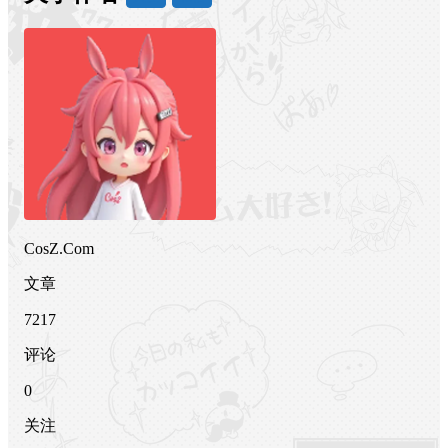
CosZ.Com
文章
7217
评论
0
关注