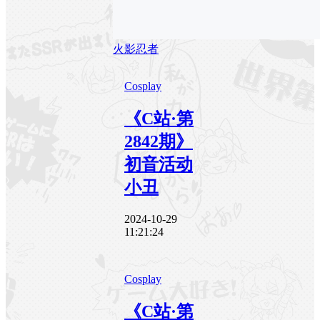
火影忍者
Cosplay
《C站·第
2842期》
初音活动
小丑
2024-10-29
11:21:24
Cosplay
《C站·第