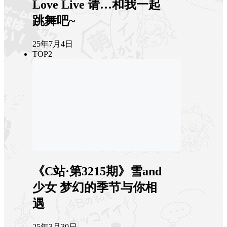
Love Live 请…和我一起
跳舞吧~
25年7月4日
TOP2
《C站·第3215期》雪and
少女 梦幻的季节与你相
遇
25年3月30日