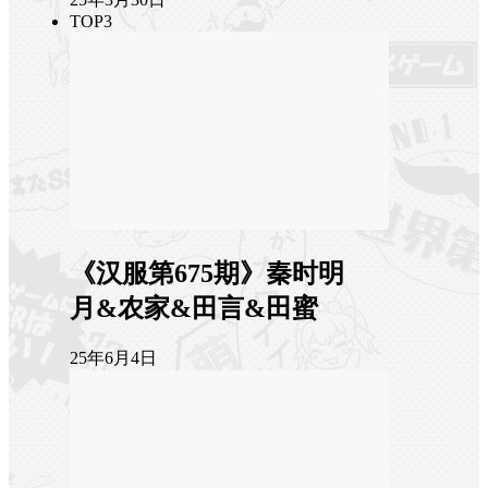
TOP3
《汉服第675期》秦时明
月&农家&田言&田蜜
25年6月4日