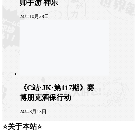
师手游 神乐
24年10月28日
《C站·JK·第117期》赛
博朋克酒保行动
24年3月13日
⭐关于本站⭐