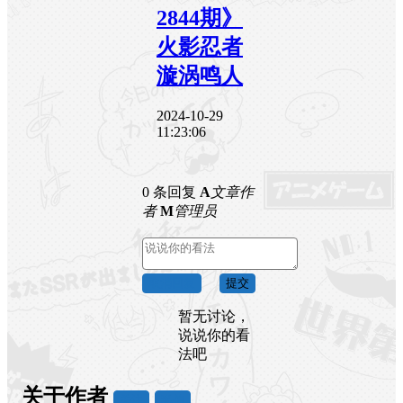
2844期》
火影忍者
漩涡鸣人
2024-10-29
11:23:06
0 条回复
A
文章作
者
M
管理员
取消回复
提交
暂无讨论，
说说你的看
法吧
关于作者
关注
私信