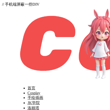
// 手机端屏蔽一些DIV
首页
Cosplay
手绘插画
JK学院
洛丽塔