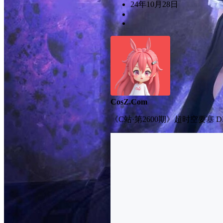
24年10月28日
CosZ.Com
《C站·第2600期》超时空要塞 D