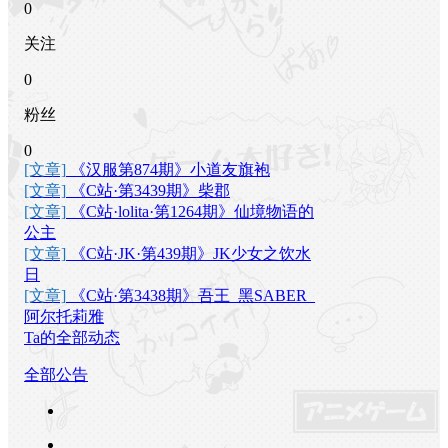
0
关注
0
粉丝
0
[文章]
《汉服第874期》小道友旗袍
[文章]
《C站·第3439期》柴郡
[文章]
《C站·lolita·第1264期》仙境物语的
公主
[文章]
《C站·JK·第439期》JK少女之饮水
日
[文章]
《C站·第3438期》吾王_黑SABER_
阿尔托莉雅
Ta的全部动态
全部公告