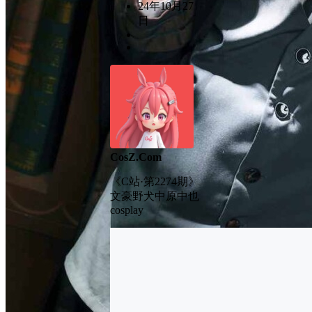
24年10月27
日
CosZ.Com
《C站·第2274期》
文豪野犬中原中也
cosplay