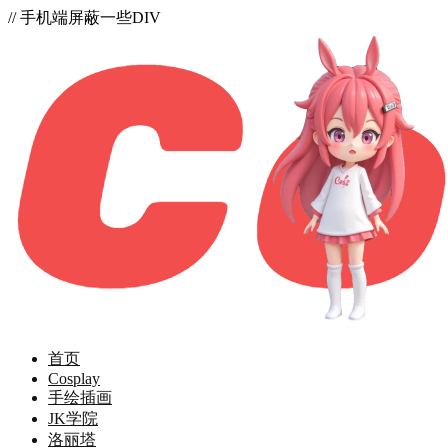
// 手机端屏蔽一些DIV
首页
Cosplay
手绘插画
JK学院
洛丽塔