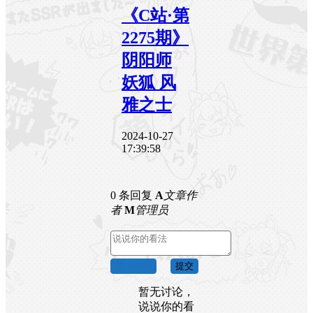
《C站·第
2275期》
阴阳师
妖狐 风
雅之士
2024-10-27
17:39:58
0 条回复
A
文章作
者
M
管理员
取消回复
提交
暂无讨论，
说说你的看