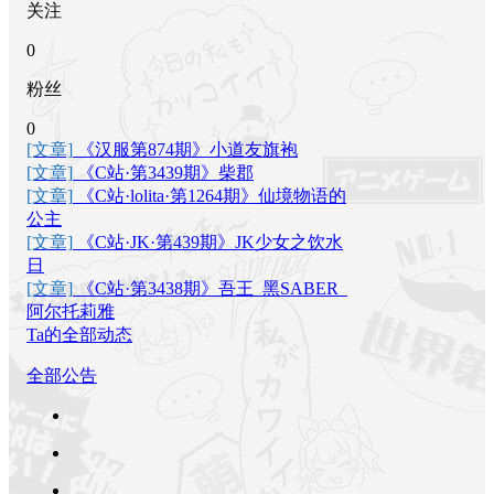
关注
0
粉丝
0
[文章]
《汉服第874期》小道友旗袍
[文章]
《C站·第3439期》柴郡
[文章]
《C站·lolita·第1264期》仙境物语的
公主
[文章]
《C站·JK·第439期》JK少女之饮水
日
[文章]
《C站·第3438期》吾王_黑SABER_
阿尔托莉雅
Ta的全部动态
全部公告