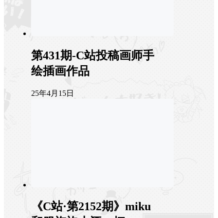
第431期-C站投稿画师手
绘插画作品
25年4月15日
《C站·第2152期》miku