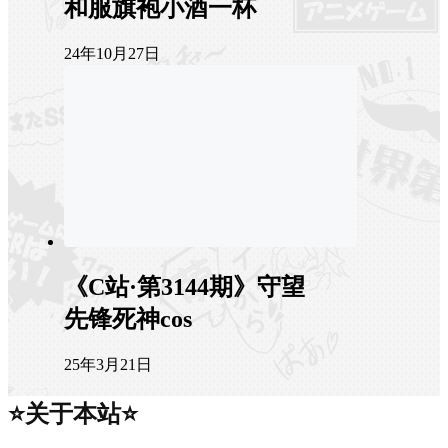
和服旗袍小酒一杯
24年10月27日
《C站·第3144期》守望
先锋死神cos
25年3月21日
⭐关于本站⭐