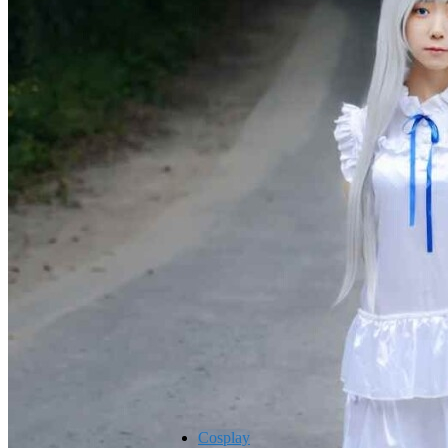
Cosplay