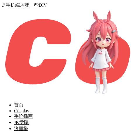
// 手机端屏蔽一些DIV
首页
Cosplay
手绘插画
JK学院
洛丽塔