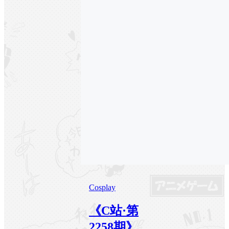
Cosplay
《C站·第
2258期》