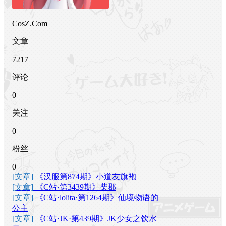
CosZ.Com
文章
7217
评论
0
关注
0
粉丝
0
[文章]
《汉服第874期》小道友旗袍
[文章]
《C站·第3439期》柴郡
[文章]
《C站·lolita·第1264期》仙境物语的
公主
[文章]
《C站·JK·第439期》JK少女之饮水