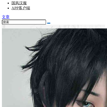
国风汉服
APP客户端
文章