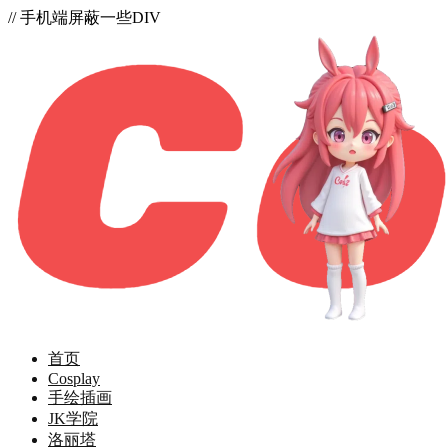
// 手机端屏蔽一些DIV
首页
Cosplay
手绘插画
JK学院
洛丽塔