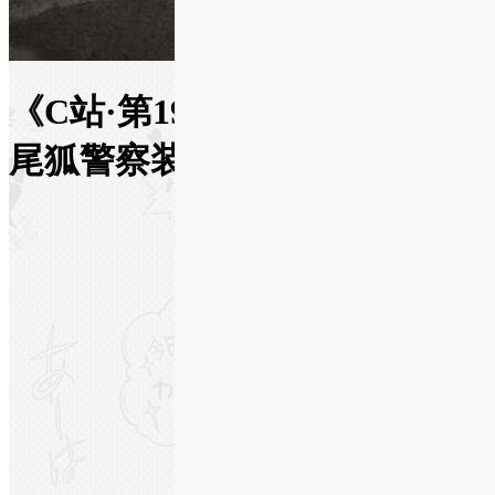
《C站·第1962期》英雄联盟九
尾狐警察装