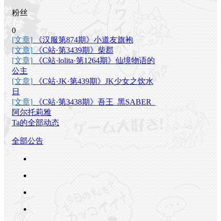
粉丝
0
[文章]
《汉服第874期》小道友旗袍
[文章]
《C站·第3439期》柴郡
[文章]
《C站·lolita·第1264期》仙境物语的
公主
[文章]
《C站·JK·第439期》JK少女之饮水
日
[文章]
《C站·第3438期》吾王_黑SABER_
阿尔托莉雅
Ta的全部动态
全部公告