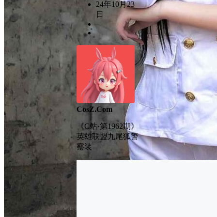
24年10月23
日
CosZ.Com
《C站·第1962期》
英雄联盟九尾狐警
察装