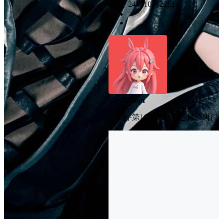
24年10月22日
CosZ.Com
《C站·第1688期》杂志风—唐