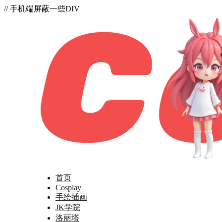
// 手机端屏蔽一些DIV
首页
Cosplay
手绘插画
JK学院
洛丽塔