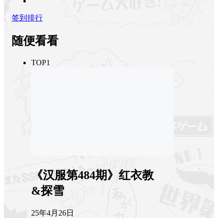
签到排行
随便看看
TOP1
《汉服第484期》红衣教
&探雪
25年4月26日