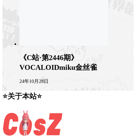
《C站·第2446期》
VOCALOIDmiku金丝雀
24年10月28日
⭐关于本站⭐