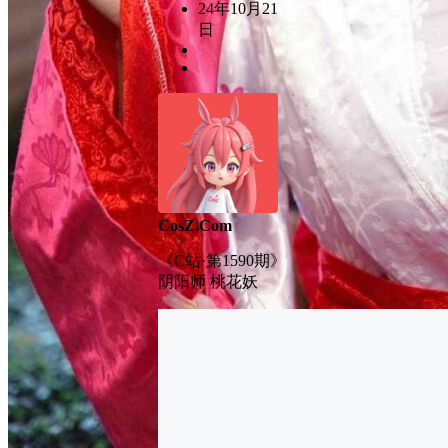
24年10月21
日
CosZ.Com
《C站·第1590期》
阴阳师 桃花妖