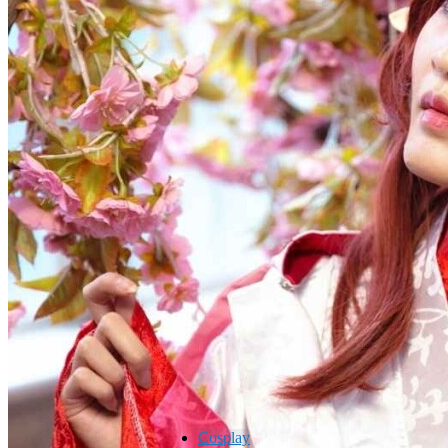
Cosplay