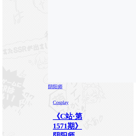
阴阳师
Cosplay
《C站·第
1571期》
阴阳师