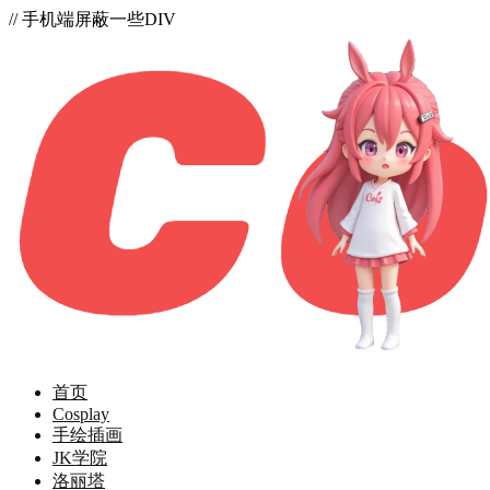
// 手机端屏蔽一些DIV
首页
Cosplay
手绘插画
JK学院
洛丽塔