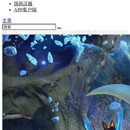
国风汉服
APP客户端
文章