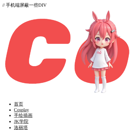
// 手机端屏蔽一些DIV
首页
Cosplay
手绘插画
JK学院
洛丽塔