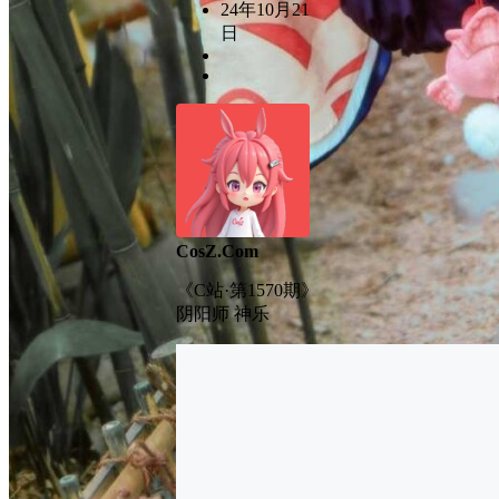
24年10月21
日
CosZ.Com
《C站·第1570期》
阴阳师 神乐