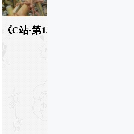
《C站·第1570期》阴阳师 神乐