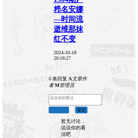
栉名安娜
―时间流
逝维那抹
红不变
2024-10-18
20:18:27
0 条回复
A
文章作
者
M
管理员
取消回复
提交
暂无讨论，
说说你的看
法吧