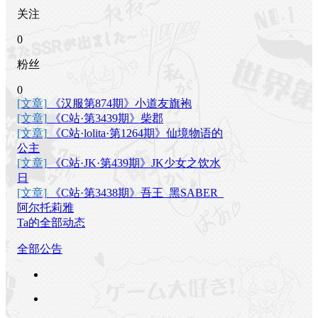
关注
0
粉丝
0
[文章]
《汉服第874期》小道友旗袍
[文章]
《C站·第3439期》柴郡
[文章]
《C站·lolita·第1264期》仙境物语的
公主
[文章]
《C站·JK·第439期》JK少女之饮水
日
[文章]
《C站·第3438期》吾王_黑SABER_
阿尔托莉雅
Ta的全部动态
全部公告