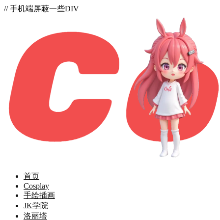
// 手机端屏蔽一些DIV
首页
Cosplay
手绘插画
JK学院
洛丽塔