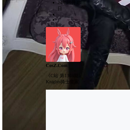
24年10月18
日
CosZ.Com
《C站·第1303期》
Knights骑士皇家