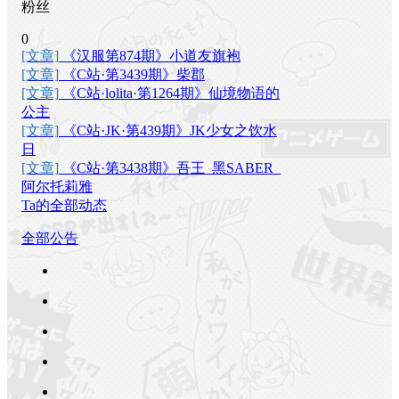
粉丝
0
[文章]
《汉服第874期》小道友旗袍
[文章]
《C站·第3439期》柴郡
[文章]
《C站·lolita·第1264期》仙境物语的
公主
[文章]
《C站·JK·第439期》JK少女之饮水
日
[文章]
《C站·第3438期》吾王_黑SABER_
阿尔托莉雅
Ta的全部动态
全部公告