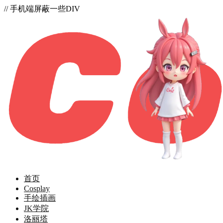
// 手机端屏蔽一些DIV
首页
Cosplay
手绘插画
JK学院
洛丽塔