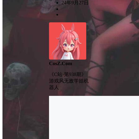
24年9月27日
CosZ.Com
《C站·第938期》
游戏风无敌学姐机
器人