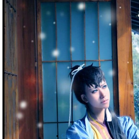
Cosplay