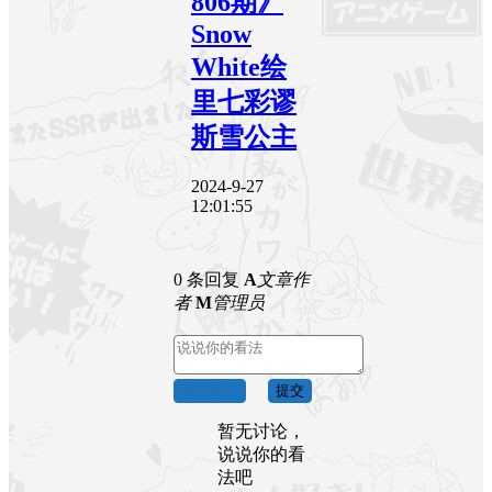
806期》
Snow
White绘
里七彩谬
斯雪公主
2024-9-27
12:01:55
0 条回复
A
文章作
者
M
管理员
取消回复
提交
暂无讨论，
说说你的看
法吧