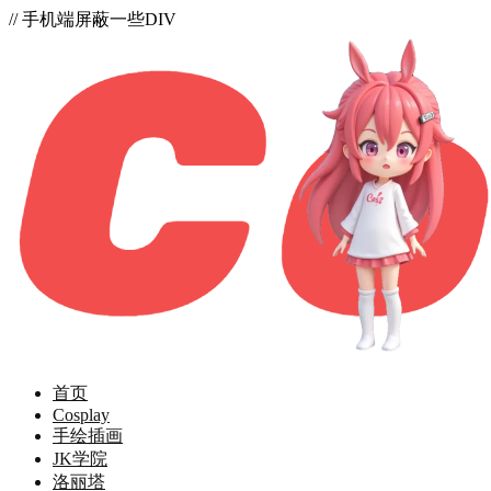
// 手机端屏蔽一些DIV
首页
Cosplay
手绘插画
JK学院
洛丽塔