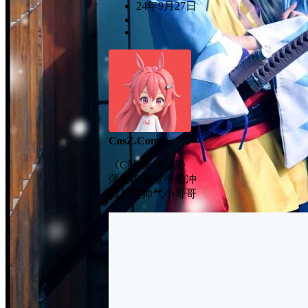
24年9月27日
CosZ.Com
《C站·第805期》
薄樱鬼藤堂平助冲
田总司帅气小哥哥