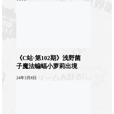
《C站·第102期》浅野菌
子魔法蝙蝠小萝莉出境
24年3月8日