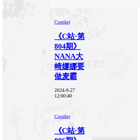
Cosplay
《C站·第
804期》
NANA大
崎娜娜要
做麦霸
2024-9-27
12:00:40
Cosplay
《C站·第