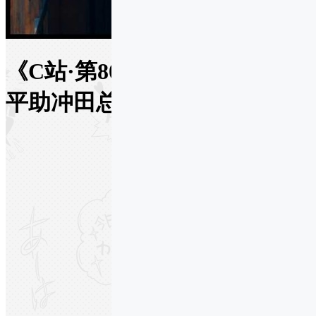
《C站·第805期》薄樱鬼藤堂
平助冲田总司帅气小哥哥