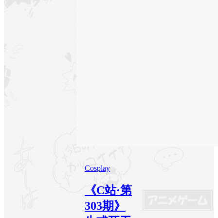
Cosplay
《C站·第
303期》