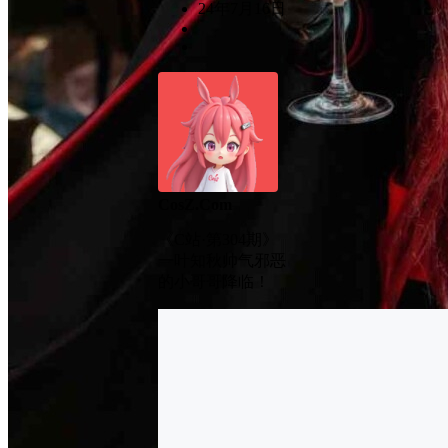
24年7月16日
CosZ.Com
《C站·第304期》
一叶知秋帅气邪恶
的小哥哥降临！